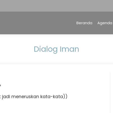
Beranda
Agenda
Dialog Iman
?
dak jadi meneruskan kata-kata))