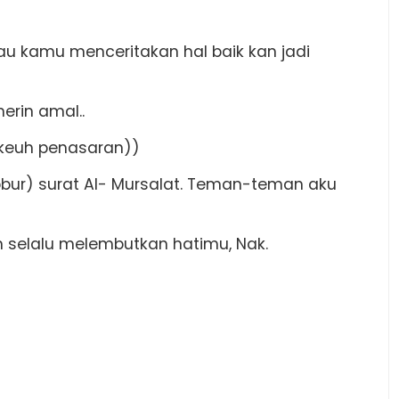
au kamu menceritakan hal baik kan jadi
erin amal..
ekeuh penasaran))
abbur) surat Al- Mursalat. Teman-teman aku
ah selalu melembutkan hatimu, Nak.