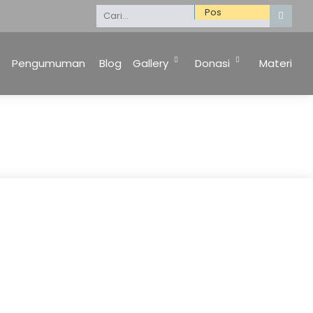
Selamat Datang di Website Kami. Keluarga Besar 
Pengumuman
Blog
Gallery
Donasi
Materi