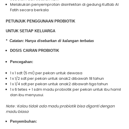
Melakukan penyemprotan disinfektan di gedung Kuttab Al
Fatih secara berkala
PETUNJUK PENGGUNAAN PROBIOTIK
UNTUK SETIAP KELUARGA
* Catatan: Hanya disebarkan di kalangan terbatas
DOSIS CAIRAN PROBIOTIK
Pencegahan:
1 x 1 sdt (5 ml) per pekan untuk dewasa
1 x 1/2 sdt per pekan untuk anak2 dibawah 18 tahun
1 x 1/4 sdt per pekan untuk anak2 dibawah tiga tahun
1 x 6 tetes + 1 sdm madu probiotik per pekan untuk ibu hamil
dan ibu menyusui.
Note : Kalau tidak ada madu probiotik bisa diganti dengan
madu biasa
Penyembuhan: