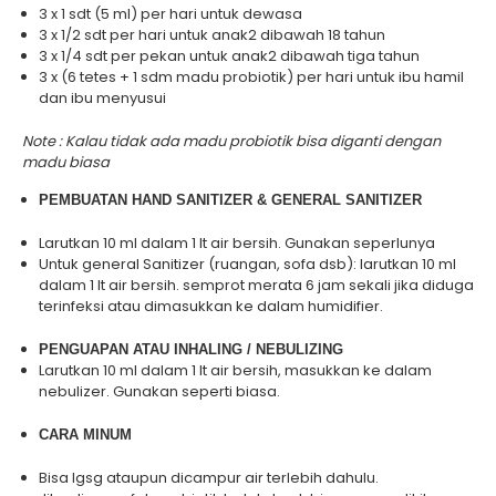
3 x 1 sdt (5 ml) per hari untuk dewasa
3 x 1/2 sdt per hari untuk anak2 dibawah 18 tahun
3 x 1/4 sdt per pekan untuk anak2 dibawah tiga tahun
3 x (6 tetes + 1 sdm madu probiotik) per hari untuk ibu hamil
dan ibu menyusui
Note : Kalau tidak ada madu probiotik bisa diganti dengan
madu biasa
PEMBUATAN HAND SANITIZER & GENERAL SANITIZER
Larutkan 10 ml dalam 1 lt air bersih. Gunakan seperlunya
Untuk general Sanitizer (ruangan, sofa dsb): larutkan 10 ml
dalam 1 lt air bersih. semprot merata 6 jam sekali jika diduga
terinfeksi atau dimasukkan ke dalam humidifier.
PENGUAPAN ATAU INHALING / NEBULIZING
Larutkan 10 ml dalam 1 lt air bersih, masukkan ke dalam
nebulizer. Gunakan seperti biasa.
CARA MINUM
Bisa lgsg ataupun dicampur air terlebih dahulu.