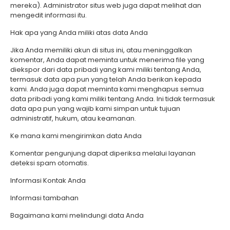
mereka). Administrator situs web juga dapat melihat dan
mengedit informasi itu.
Hak apa yang Anda miliki atas data Anda
Jika Anda memiliki akun di situs ini, atau meninggalkan
komentar, Anda dapat meminta untuk menerima file yang
diekspor dari data pribadi yang kami miliki tentang Anda,
termasuk data apa pun yang telah Anda berikan kepada
kami. Anda juga dapat meminta kami menghapus semua
data pribadi yang kami miliki tentang Anda. Ini tidak termasuk
data apa pun yang wajib kami simpan untuk tujuan
administratif, hukum, atau keamanan.
Ke mana kami mengirimkan data Anda
Komentar pengunjung dapat diperiksa melalui layanan
deteksi spam otomatis.
Informasi Kontak Anda
Informasi tambahan
Bagaimana kami melindungi data Anda