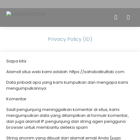
Privacy Policy (ID)
Siapa kita
Alamat situs web kami adalah: https://sahabatkuttab.com.
Data pribadi apa yang kami kumpulkan dan mengapa kami
mengumpulkannya
Komentar
Saat pengunjung meninggalkan komentar di situs, kami
mengumpulkan data yang ditampilkan di formulir komentar,
dan juga alamat IP pengunjung dan string agen pengguna
browser untuk membantu deteksi spam.
String anonim yang dibuat dari alamat email Anda (juga