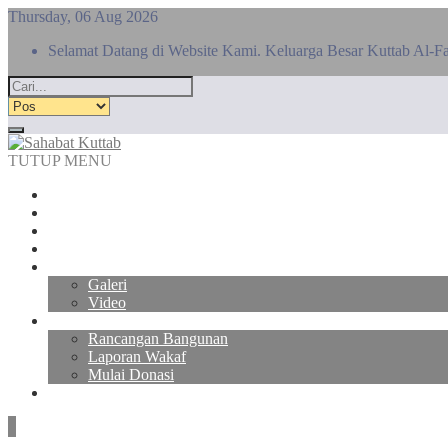
Thursday, 06 Aug 2026
Selamat Datang di Website Kami. Keluarga Besar Kuttab Al-Fa
TUTUP MENU
Beranda
Agenda
Pengumuman
Blog
Gallery
Galeri
Video
Donasi
Rancangan Bangunan
Laporan Wakaf
Mulai Donasi
Materi