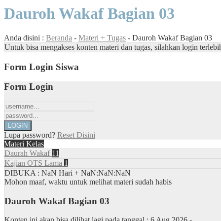
Dauroh Wakaf Bagian 03
Anda disini :
Beranda
-
Materi + Tugas
-
Dauroh Wakaf Bagian 03
Untuk bisa mengakses konten materi dan tugas, silahkan login terlebi
Form Login Siswa
Form Login
Lupa password?
Reset Disini
Materi Kelas
Daurah Wakaf
11
Kajian OTS Lama
1
DIBUKA : NaN Hari + NaN:NaN:NaN
Mohon maaf, waktu untuk melihat materi sudah habis
Dauroh Wakaf Bagian 03
Konten ini akan bisa dilihat lagi pada tanggal :
6 Aug 2026 -