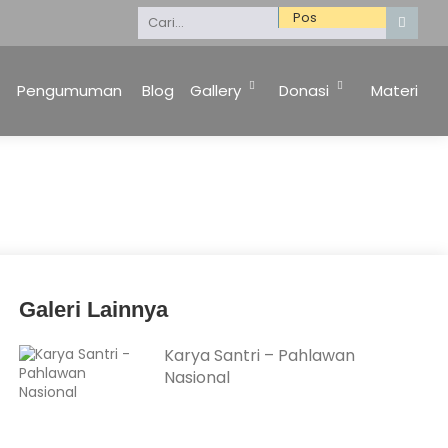
Selamat Datang di Website Kami. Keluarga Besar 
Pengumuman
Blog
Gallery
Donasi
Materi
Galeri Lainnya
Karya Santri – Pahlawan
Nasional