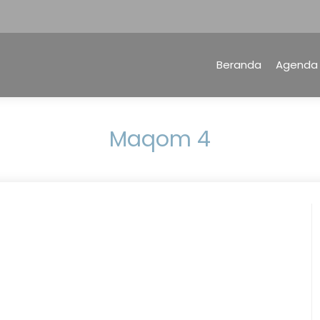
Beranda
Agenda
Maqom 4