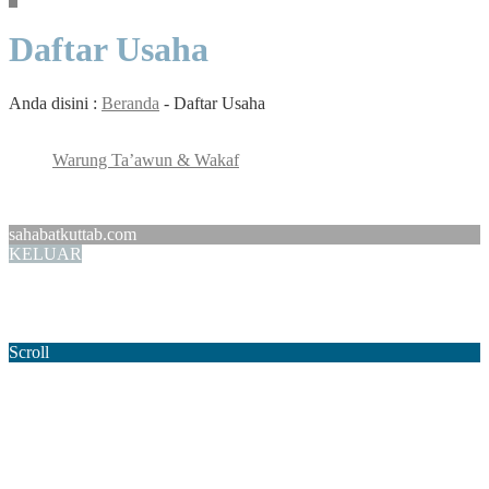
Daftar Usaha
Anda disini :
Beranda
-
Daftar Usaha
Warung Ta’awun & Wakaf
sahabatkuttab.com
KELUAR
Home
Telepon
Email
WhatsApp
Scroll