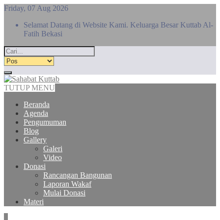
Friday, 07 Aug 2026
Selamat Datang di Website Kami. Keluarga Besar Kuttab Al-
Fatih Bekasi
TUTUP MENU
Beranda
Agenda
Pengumuman
Blog
Gallery
Galeri
Video
Donasi
Rancangan Bangunan
Laporan Wakaf
Mulai Donasi
Materi